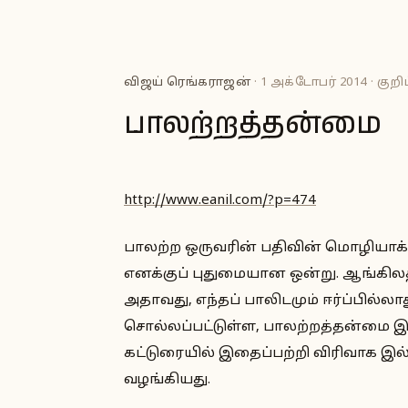
விஜய் ரெங்கராஜன்
· 1 அக்டோபர் 2014 · குறிப
பாலற்றத்தன்மை
http://www.eanil.com/?p=474
பாலற்ற ஒருவரின் பதிவின் மொழியாக்க
எனக்குப் புதுமையான ஒன்று. ஆங்கிலத்தி
அதாவது, எந்தப் பாலிடமும் ஈர்ப்பில்ல
சொல்லப்பட்டுள்ள, பாலற்றத்தன்மை இத
கட்டுரையில் இதைப்பற்றி விரிவாக இல
வழங்கியது.