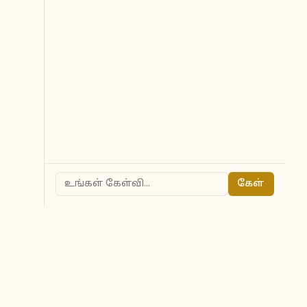
கேள்
ted to owners.