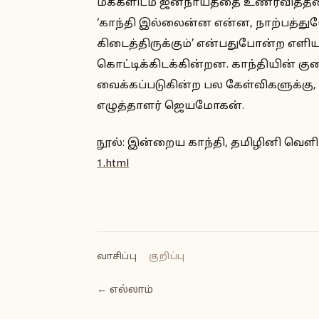
மக்களிடம் ஜனநாயத்தை உணர்வித்தலை
‘காந்தி இல்லைன்ன என்ன, நாற்பத்துயேழ
கிடைத்திருக்கும்’ என்பதுபோன்ற எளி
கொட்டிக்கிடக்கின்றன. காந்தியின் கு
வைக்கப்படுகின்ற பல கேள்விகளுக்கு,
எழுத்தாளர் ஜெயமோகன்.
நூல்: இன்றைய காந்தி, தமிழினி வெளியீ
1.html
வாசிப்பு
·
குறிப்பு
← எல்லாம்