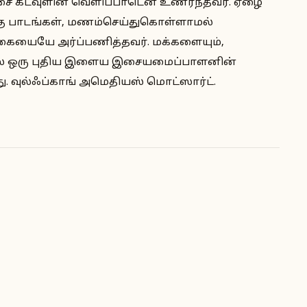
 இசை கடவுளின் வெளிப்பாடென உணர்ந்தவர். ஏழை
 பாடங்கள், மணம்செய்துகொள்ளாமல்
கையையே அர்ப்பணித்தவர். மக்களையும்,
னால் ஒரு புதிய இளைய இசையமைப்பாளனின்
. வுல்ஃப்காங் அமெதியஸ் மொட்ஸார்ட்.