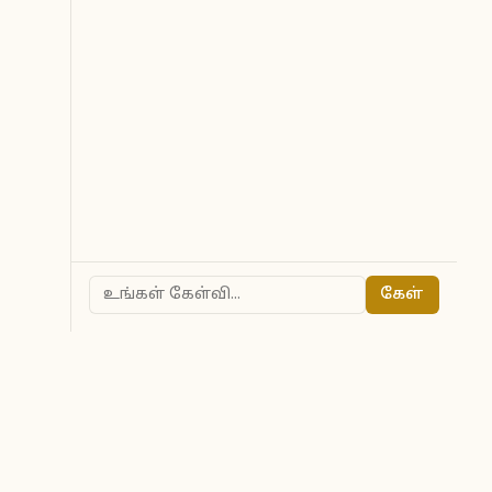
கேள்
ted to owners.