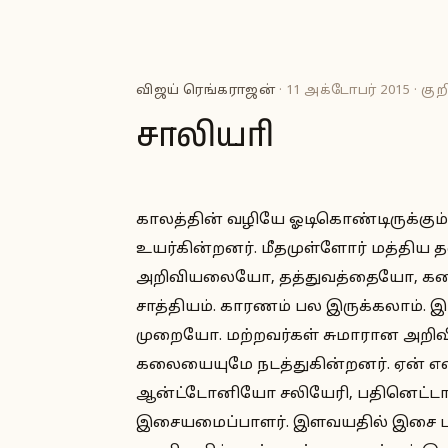
விஜய் ரெங்கராஜன்
· 11 அக்டோபர் 2015 · குறி
சாலியரி
காலத்தின் வழியே ஓடிகொண்டிருக்கும
உயர்கின்றனர். மீதமுள்ளோர் மத்திய தள
அறிவியலையோ, தத்துவத்தையோ, கல
சாத்தியம். காரணம் பல இருக்கலாம்.
முறையோ. மற்றவர்கள் சுமாரான அறிவி
கலையையுமே நடத்துகின்றனர். ஏன் என்
ஆன்ட்டோனியோ சலியேரி, பதினெட்டாம
இசையமைப்பாளர். இளவயதில் இசை ப