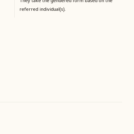
They take the gendered form based on the
referred individual(s).