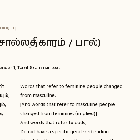
யர்ப்பு
ல்லதிகாரம் / பால்)
Gender’), Tamil Grammar text
ன்
Words that refer to feminine people changed
ும்,
from masculine,
ம்,
[And words that refer to masculine people
ே;
changed from feminine, (implied)]
And words that refer to gods,
Do not have a specific gendered ending.