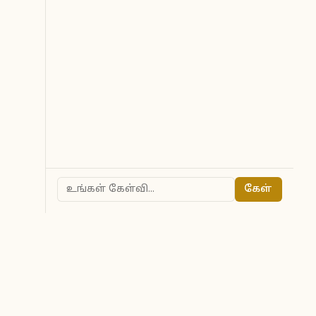
கேள்
ted to owners.