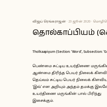
விஜய் ரெங்கராஜன்
· 23 ஜூன் 2020 · மொழிபெ
தொல்காப்பியம் (சொ
Tholkaapiyum (Section: ‘Word’, Subsection: ‘
பெண்மை சுட்டிய உயர்திணை மருங்கி
ஆண்மை திரிந்த பெயர் நிலைக் கிளவிய
தெய்வம் சுட்டிய பெயர் நிலைக் கிளவியு
‘இவ்’ என அறியும் அந்தம் தமக்கு இலவ
உயர்திணை மருங்கின் பால் பிரிந்து
இசைக்கும்.