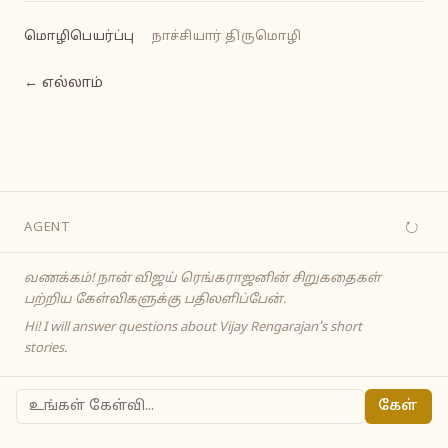
மொழிபெயர்ப்பு
·
நாச்சியார் திருமொழி
← எல்லாம்
↻
AGENT
வணக்கம்! நான் விஜய் ரெங்கராஜனின் சிறுகதைகள்
பற்றிய கேள்விகளுக்கு பதிலளிப்பேன்.
Hi! I will answer questions about Vijay Rengarajan's short
stories.
கேள்