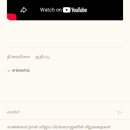
திரையிசை
·
குறிப்பு
← எல்லாம்
↻
AGENT
வணக்கம்! நான் விஜய் ரெங்கராஜனின் சிறுகதைகள்