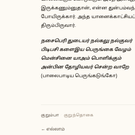
இருக்கணும்னுதான், என்ன துன்பம்வந
போயிருக்கார். அந்த யானைக்காட்சியப் ப
திரும்பிருவார்.
நசைபெரி துடையர் நல்கலு நல்குவர்
பிடிபசி களைஇய பெருங்கை வேழம்
மென்சினை யாஅம் பொளிக்கும்
அன்பின தோழியவர் சென்ற வாறே
(பாலைபாடிய பெருங்கடுங்கோ)
குறும்பா
·
குறுந்தொகை
← எல்லாம்