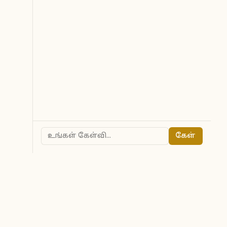
கேள்
ted to owners.