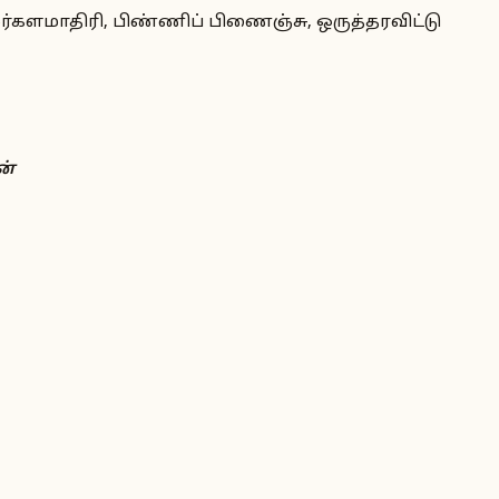
களமாதிரி, பிண்ணிப் பிணைஞ்சு, ஒருத்தரவிட்டு
ன்