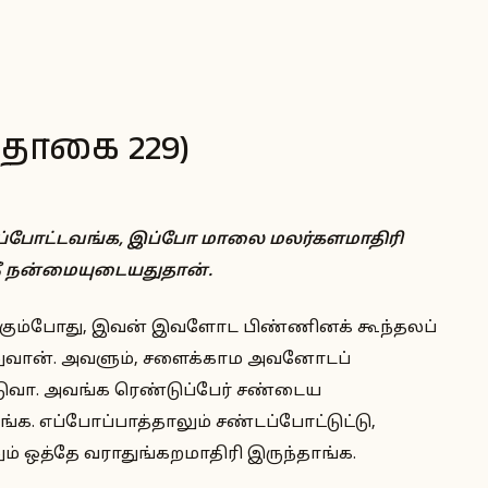
ந்தொகை 229)
டப்போட்டவங்க, இப்போ மாலை மலர்களமாதிரி
நீ நன்மையுடையதுதான்.
ுக்கும்போது, இவன் இவளோட பிண்ணினக் கூந்தலப்
பண்ணுவான். அவளும், சளைக்காம அவனோடப்
டிடுவா. அவங்க ரெண்டுப்பேர் சண்டைய
்க. எப்போப்பாத்தாலும் சண்டப்போட்டுட்டு,
ம் ஒத்தே வராதுங்கறமாதிரி இருந்தாங்க.