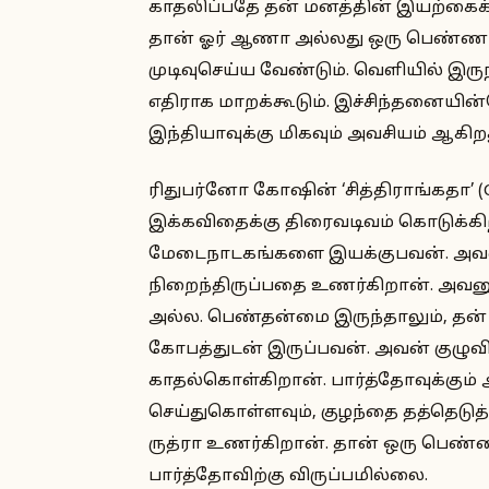
காதலிப்பதே தன் மனத்தின் இயற்கைக்க
தான் ஓர் ஆணா அல்லது ஒரு பெண்ணா எ
முடிவுசெய்ய வேண்டும். வெளியில் இருந
எதிராக மாறக்கூடும். இச்சிந்தனையி
இந்தியாவுக்கு மிகவும் அவசியம் ஆகிறத
ரிதுபர்னோ கோஷின் ‘சித்திராங்கதா’ (Chi
இக்கவிதைக்கு திரைவடிவம் கொடுக்கிற
மேடைநாடகங்களை இயக்குபவன். அவன்
நிறைந்திருப்பதை உணர்கிறான். அவனுக
அல்ல. பெண்தன்மை இருந்தாலும், தன்
கோபத்துடன் இருப்பவன். அவன் குழுவில்
காதல்கொள்கிறான். பார்த்தோவுக்கும்
செய்துகொள்ளவும், குழந்தை தத்தெடுத
ருத்ரா உணர்கிறான். தான் ஒரு பெண்
பார்த்தோவிற்கு விருப்பமில்லை.