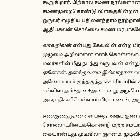
கூறுகிறார். பிற்கால சமண நூல்களான
சமணமுறைகொண்டு விளக்குகின்றன. மே
ஒருவர் எழுதிய பதினைந்தாம் நூற்றாண
ஆதிபகவன் சொல்லை சமண மரபாகவே ப
வாலறிவன்
என்பது கேவலின் என்ற பிர
முழுமை அறிவாளன் எனக் கொள்ளலாம். 
மலர்களின் மீது நடந்து வருபவன் என்ற
ஏகினான்
.
தனக்குவமை இல்லாதான்
என
அணோவமம் குந்தகுந்தாச்சாரியாரின் ச
எல்லிஸ் அம்+தண்+அன் என்று அழகிய
அகராதிகளிலெல்லாம் பிராமணன், அருகன
எண்குணத்தான்
என்பதை அஷ்ட குண சம
சொல்லாட்சியைக்கொண்டு மற்ற சமயங்
கையாண்டது. முடிவிலா ஞானம், முடிவிலா