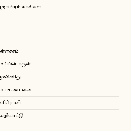
ூறாயிரம் கால்கள்
ள்ளச்சம்
ெய்ப்பொருள்
ுழலினிது
ெய்கண்டவன்
ளிரொலி
ெறியாட்டு