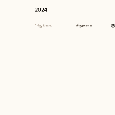
2024
கு
14 ஜூலை
சிறுகதை